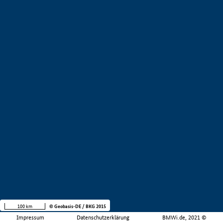
100 km
© Geobasis-DE / BKG 2015
Impressum
Datenschutzerklärung
BMWi.de, 2021 ©