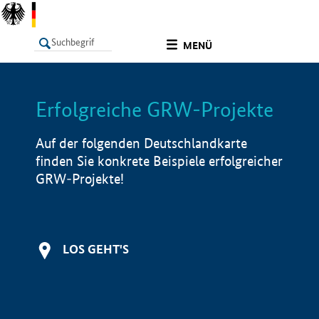
undefined
MENÜ
Erfolgreiche GRW-Projekte
LISTE
Filter
Info
Auf der folgenden Deutschlandkarte
finden Sie konkrete Beispiele erfolgreicher
GRW-Projekte!
LOS GEHT'S