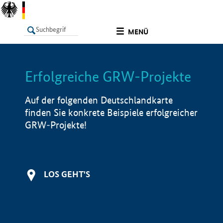
undefined
MENÜ
Erfolgreiche GRW-Projekte
LISTE
Filter
Info
Auf der folgenden Deutschlandkarte
finden Sie konkrete Beispiele erfolgreicher
GRW-Projekte!
LOS GEHT'S