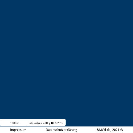
100 km
© Geobasis-DE / BKG 2015
Impressum
Datenschutzerklärung
BMWi.de, 2021 ©