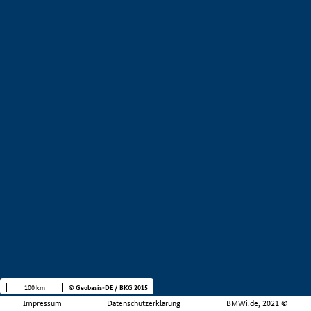
100 km
© Geobasis-DE / BKG 2015
Impressum
Datenschutzerklärung
BMWi.de, 2021 ©