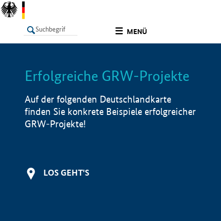
undefined
MENÜ
Erfolgreiche GRW-Projekte
LISTE
Filter
Info
Auf der folgenden Deutschlandkarte
finden Sie konkrete Beispiele erfolgreicher
GRW-Projekte!
LOS GEHT'S