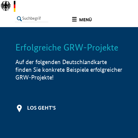
undefined
MENÜ
Erfolgreiche GRW-Projekte
LISTE
Filter
Info
Auf der folgenden Deutschlandkarte
finden Sie konkrete Beispiele erfolgreicher
GRW-Projekte!
LOS GEHT'S