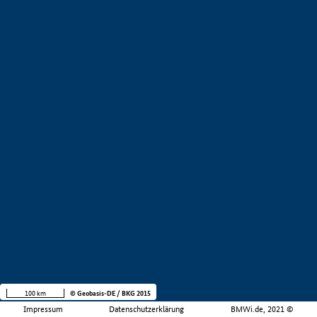
100 km
© Geobasis-DE / BKG 2015
Impressum
Datenschutzerklärung
BMWi.de, 2021 ©