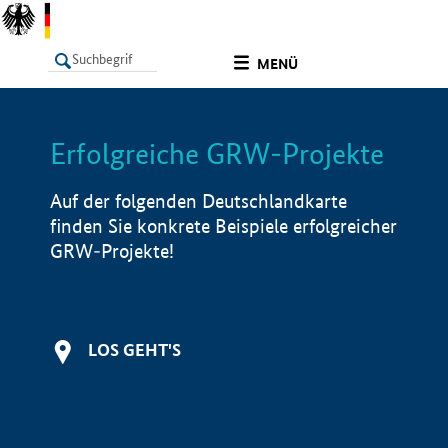
undefined
MENÜ
Erfolgreiche GRW-Projekte
LISTE
Filter
Info
Auf der folgenden Deutschlandkarte
finden Sie konkrete Beispiele erfolgreicher
GRW-Projekte!
LOS GEHT'S