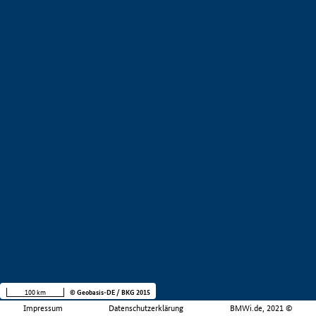
100 km
© Geobasis-DE / BKG 2015
Impressum
Datenschutzerklärung
BMWi.de, 2021 ©