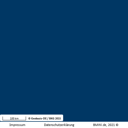
100 km
© Geobasis-DE / BKG 2015
Impressum
Datenschutzerklärung
BMWi.de, 2021 ©