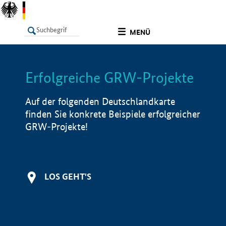
undefined
MENÜ
Erfolgreiche GRW-Projekte
LISTE
Filter
Info
Auf der folgenden Deutschlandkarte
finden Sie konkrete Beispiele erfolgreicher
GRW-Projekte!
LOS GEHT'S