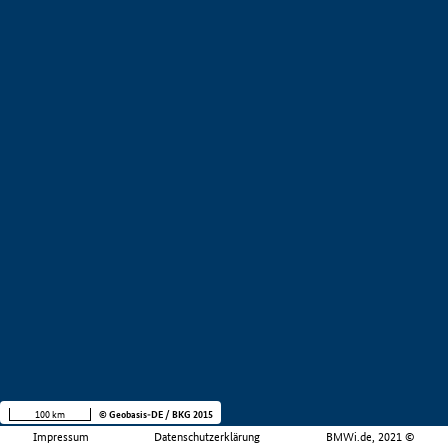
100 km
© Geobasis-DE / BKG 2015
Impressum
Datenschutzerklärung
BMWi.de, 2021 ©