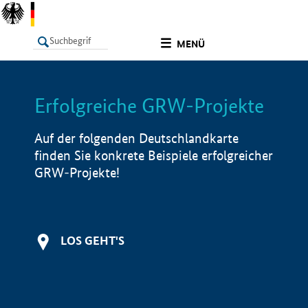
undefined
MENÜ
Erfolgreiche GRW-Projekte
LISTE
Filter
Info
Auf der folgenden Deutschlandkarte
finden Sie konkrete Beispiele erfolgreicher
GRW-Projekte!
LOS GEHT'S