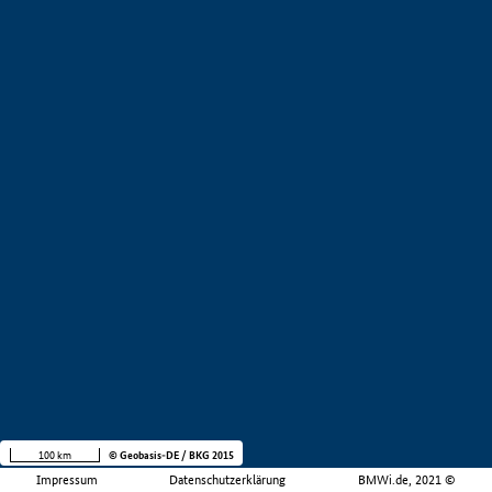
100 km
© Geobasis-DE / BKG 2015
Impressum
Datenschutzerklärung
BMWi.de, 2021 ©