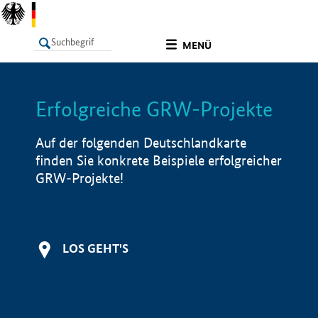
undefined
MENÜ
Erfolgreiche GRW-Projekte
LISTE
Filter
Info
Auf der folgenden Deutschlandkarte
finden Sie konkrete Beispiele erfolgreicher
GRW-Projekte!
LOS GEHT'S