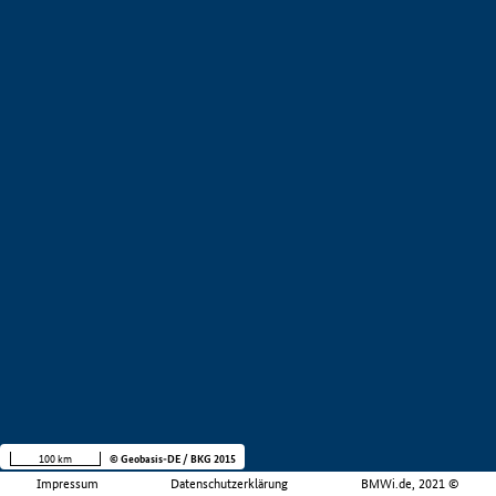
100 km
© Geobasis-DE / BKG 2015
Impressum
Datenschutzerklärung
BMWi.de, 2021 ©