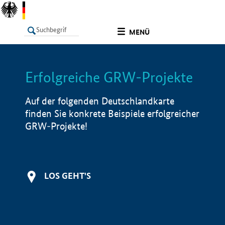
undefined
MENÜ
Erfolgreiche GRW-Projekte
LISTE
Filter
Info
Auf der folgenden Deutschlandkarte
finden Sie konkrete Beispiele erfolgreicher
GRW-Projekte!
LOS GEHT'S