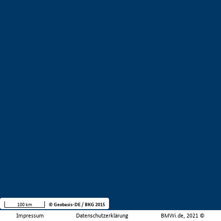
100 km
© Geobasis-DE / BKG 2015
Impressum
Datenschutzerklärung
BMWi.de, 2021 ©