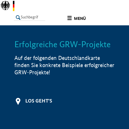
undefined
MENÜ
Erfolgreiche GRW-Projekte
LISTE
Filter
Info
Auf der folgenden Deutschlandkarte
finden Sie konkrete Beispiele erfolgreicher
GRW-Projekte!
LOS GEHT'S