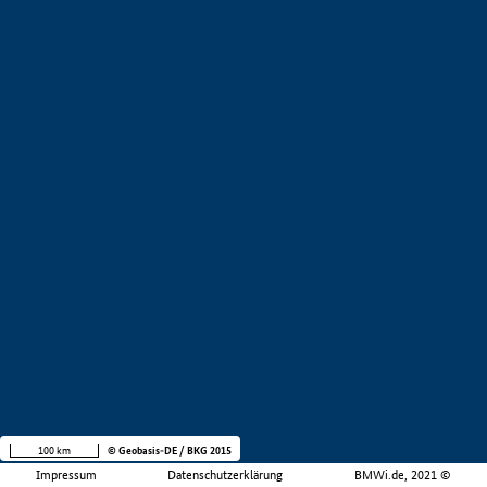
100 km
© Geobasis-DE / BKG 2015
Impressum
Datenschutzerklärung
BMWi.de, 2021 ©