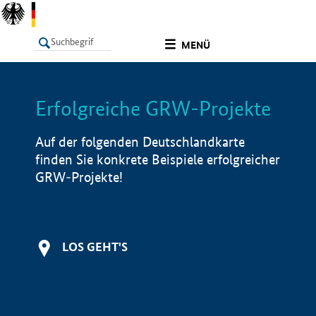
undefined
MENÜ
Erfolgreiche GRW-Projekte
LISTE
Filter
Info
Auf der folgenden Deutschlandkarte
finden Sie konkrete Beispiele erfolgreicher
GRW-Projekte!
LOS GEHT'S