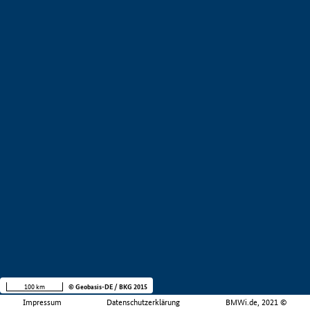
100 km
© Geobasis-DE / BKG 2015
Impressum
Datenschutzerklärung
BMWi.de, 2021 ©