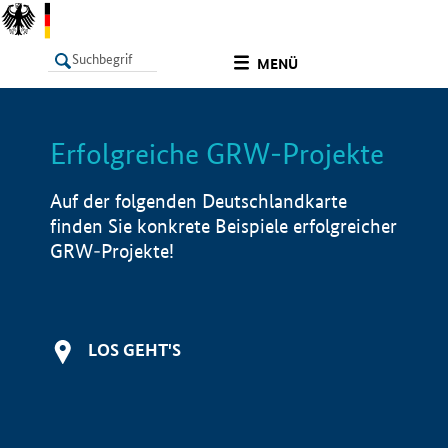
undefined
MENÜ
Erfolgreiche GRW-Projekte
LISTE
Filter
Info
Auf der folgenden Deutschlandkarte
finden Sie konkrete Beispiele erfolgreicher
GRW-Projekte!
LOS GEHT'S