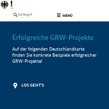
undefined
MENÜ
Erfolgreiche GRW-Projekte
LISTE
Filter
Info
Auf der folgenden Deutschlandkarte
finden Sie konkrete Beispiele erfolgreicher
GRW-Projekte!
LOS GEHT'S