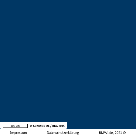
100 km
© Geobasis-DE / BKG 2015
Impressum
Datenschutzerklärung
BMWi.de, 2021 ©