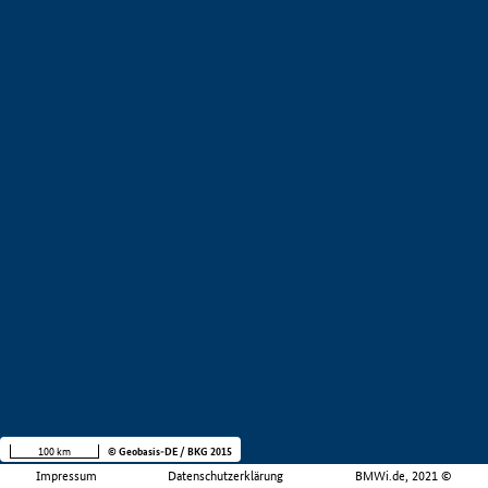
100 km
© Geobasis-DE / BKG 2015
Impressum
Datenschutzerklärung
BMWi.de, 2021 ©