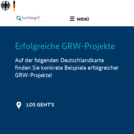
undefined
MENÜ
Erfolgreiche GRW-Projekte
LISTE
Filter
Info
Auf der folgenden Deutschlandkarte
finden Sie konkrete Beispiele erfolgreicher
GRW-Projekte!
LOS GEHT'S