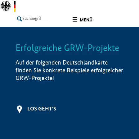
undefined
MENÜ
Erfolgreiche GRW-Projekte
LISTE
Filter
Info
Auf der folgenden Deutschlandkarte
finden Sie konkrete Beispiele erfolgreicher
GRW-Projekte!
LOS GEHT'S