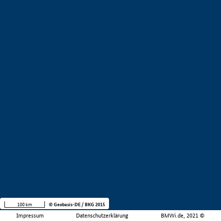
100 km
© Geobasis-DE / BKG 2015
Impressum
Datenschutzerklärung
BMWi.de, 2021 ©