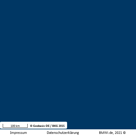
100 km
© Geobasis-DE / BKG 2015
Impressum
Datenschutzerklärung
BMWi.de, 2021 ©