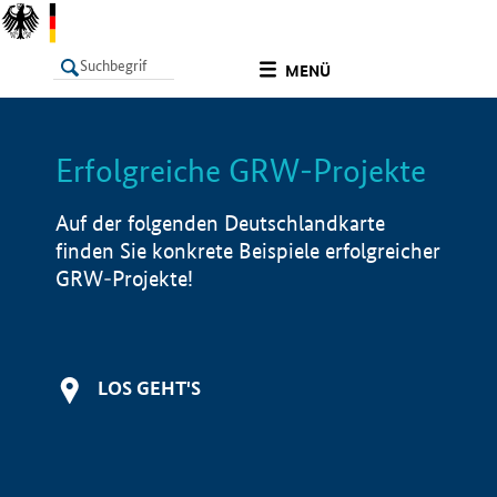
undefined
MENÜ
Erfolgreiche GRW-Projekte
LISTE
Filter
Info
Auf der folgenden Deutschlandkarte
finden Sie konkrete Beispiele erfolgreicher
GRW-Projekte!
LOS GEHT'S