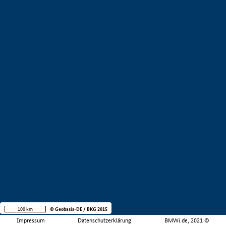
100 km
© Geobasis-DE / BKG 2015
Impressum
Datenschutzerklärung
BMWi.de, 2021 ©