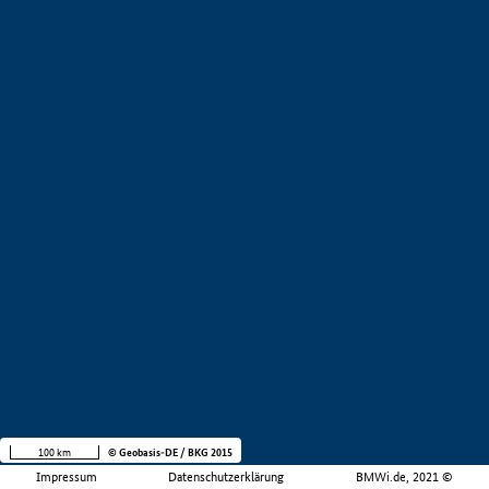
100 km
© Geobasis-DE / BKG 2015
Impressum
Datenschutzerklärung
BMWi.de, 2021 ©