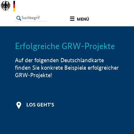
undefined
MENÜ
Erfolgreiche GRW-Projekte
LISTE
Filter
Info
Auf der folgenden Deutschlandkarte
finden Sie konkrete Beispiele erfolgreicher
GRW-Projekte!
LOS GEHT'S