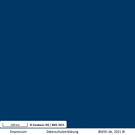
100 km
© Geobasis-DE / BKG 2015
Impressum
Datenschutzerklärung
BMWi.de, 2021 ©