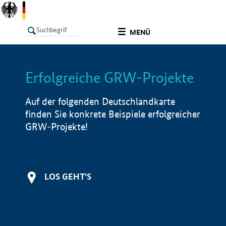
undefined
MENÜ
Erfolgreiche GRW-Projekte
LISTE
Filter
Info
Auf der folgenden Deutschlandkarte
finden Sie konkrete Beispiele erfolgreicher
GRW-Projekte!
LOS GEHT'S