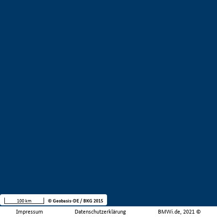
100 km
© Geobasis-DE / BKG 2015
Impressum
Datenschutzerklärung
BMWi.de, 2021 ©