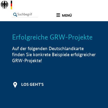
undefined
MENÜ
Erfolgreiche GRW-Projekte
LISTE
Filter
Info
Auf der folgenden Deutschlandkarte
finden Sie konkrete Beispiele erfolgreicher
GRW-Projekte!
LOS GEHT'S