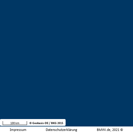
100 km
© Geobasis-DE / BKG 2015
Impressum
Datenschutzerklärung
BMWi.de, 2021 ©