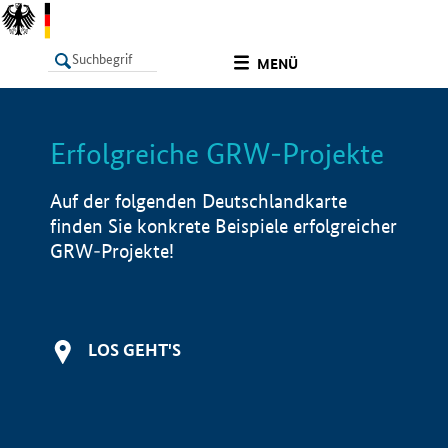
undefined
MENÜ
Erfolgreiche GRW-Projekte
LISTE
Filter
Info
Auf der folgenden Deutschlandkarte
finden Sie konkrete Beispiele erfolgreicher
GRW-Projekte!
LOS GEHT'S