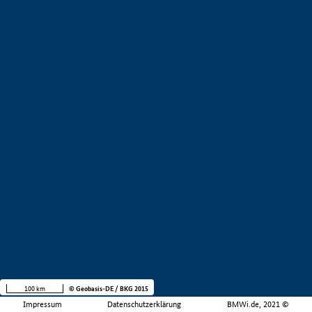
100 km
© Geobasis-DE / BKG 2015
Impressum
Datenschutzerklärung
BMWi.de, 2021 ©