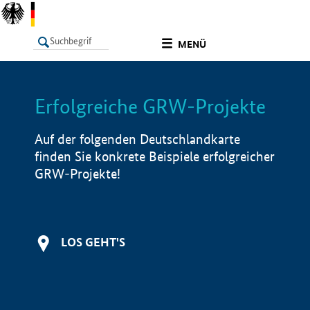
undefined
MENÜ
Erfolgreiche GRW-Projekte
LISTE
Filter
Info
Auf der folgenden Deutschlandkarte
finden Sie konkrete Beispiele erfolgreicher
GRW-Projekte!
LOS GEHT'S