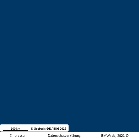
100 km
© Geobasis-DE / BKG 2015
Impressum
Datenschutzerklärung
BMWi.de, 2021 ©