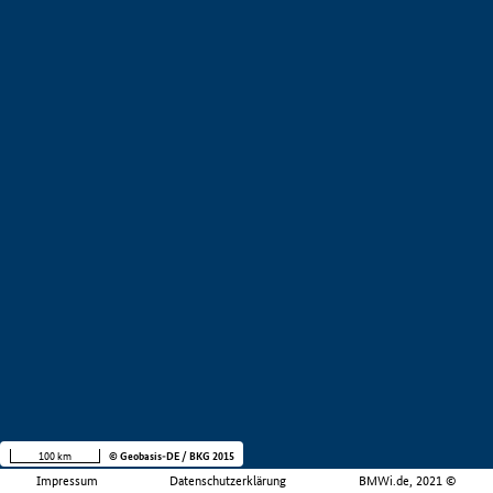
100 km
© Geobasis-DE / BKG 2015
Impressum
Datenschutzerklärung
BMWi.de, 2021 ©