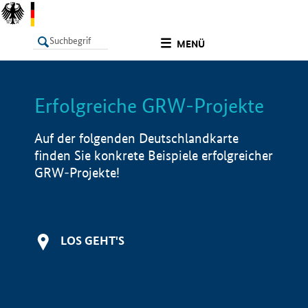
undefined
MENÜ
Erfolgreiche GRW-Projekte
LISTE
Filter
Info
Auf der folgenden Deutschlandkarte
finden Sie konkrete Beispiele erfolgreicher
GRW-Projekte!
LOS GEHT'S