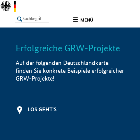
undefined
MENÜ
Erfolgreiche GRW-Projekte
LISTE
Filter
Info
Auf der folgenden Deutschlandkarte
finden Sie konkrete Beispiele erfolgreicher
GRW-Projekte!
LOS GEHT'S