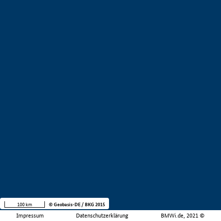
100 km
© Geobasis-DE / BKG 2015
Impressum
Datenschutzerklärung
BMWi.de, 2021 ©