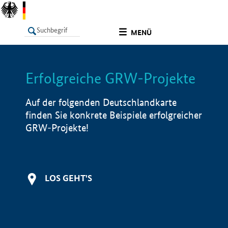
undefined
MENÜ
Erfolgreiche GRW-Projekte
LISTE
Filter
Info
Auf der folgenden Deutschlandkarte
finden Sie konkrete Beispiele erfolgreicher
GRW-Projekte!
LOS GEHT'S