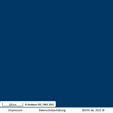
100 km
© Geobasis-DE / BKG 2015
Impressum
Datenschutzerklärung
BMWi.de, 2021 ©