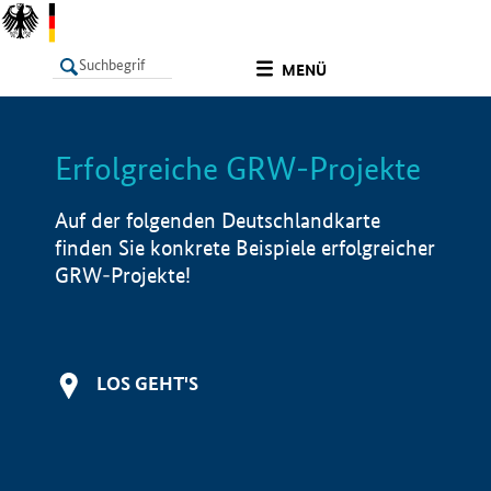
undefined
MENÜ
Erfolgreiche GRW-Projekte
LISTE
Filter
Info
Auf der folgenden Deutschlandkarte
finden Sie konkrete Beispiele erfolgreicher
GRW-Projekte!
LOS GEHT'S