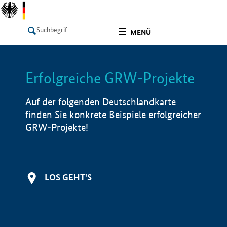
undefined
MENÜ
Erfolgreiche GRW-Projekte
LISTE
Filter
Info
Auf der folgenden Deutschlandkarte
finden Sie konkrete Beispiele erfolgreicher
GRW-Projekte!
LOS GEHT'S