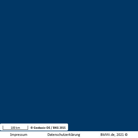
100 km
© Geobasis-DE / BKG 2015
Impressum
Datenschutzerklärung
BMWi.de, 2021 ©