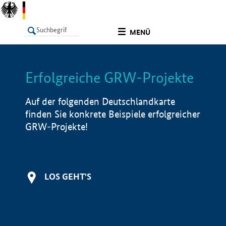
undefined
MENÜ
Erfolgreiche GRW-Projekte
LISTE
Filter
Info
Auf der folgenden Deutschlandkarte
finden Sie konkrete Beispiele erfolgreicher
GRW-Projekte!
LOS GEHT'S