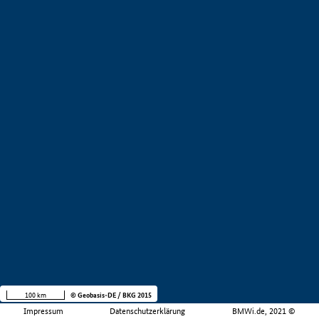
100 km
© Geobasis-DE / BKG 2015
Impressum
Datenschutzerklärung
BMWi.de, 2021 ©