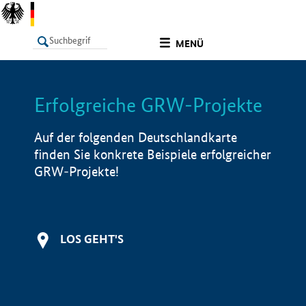
undefined
MENÜ
Erfolgreiche GRW-Projekte
LISTE
Filter
Info
Auf der folgenden Deutschlandkarte
finden Sie konkrete Beispiele erfolgreicher
GRW-Projekte!
LOS GEHT'S