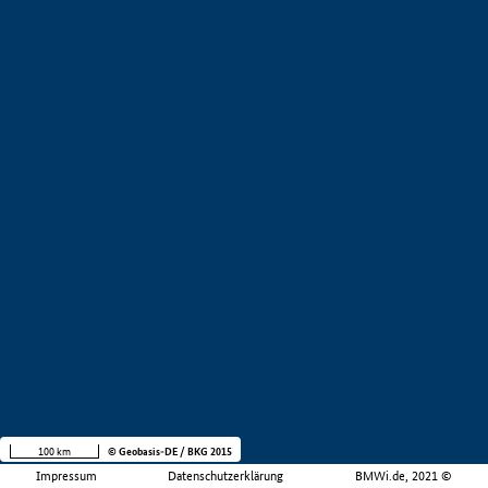
100 km
© Geobasis-DE / BKG 2015
Impressum
Datenschutzerklärung
BMWi.de, 2021 ©