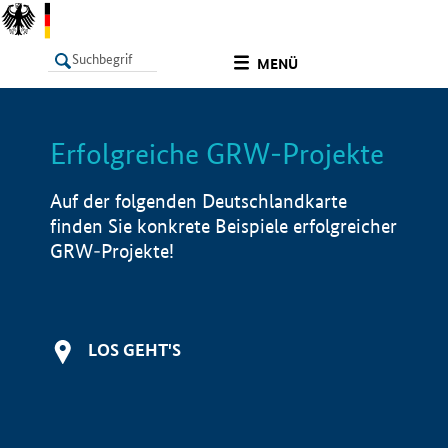
undefined
MENÜ
Erfolgreiche GRW-Projekte
LISTE
Filter
Info
Auf der folgenden Deutschlandkarte
finden Sie konkrete Beispiele erfolgreicher
GRW-Projekte!
LOS GEHT'S