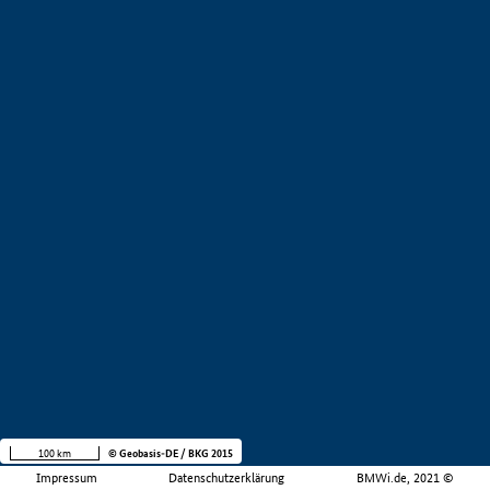
100 km
© Geobasis-DE / BKG 2015
Impressum
Datenschutzerklärung
BMWi.de, 2021 ©