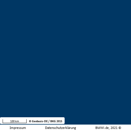
100 km
© Geobasis-DE / BKG 2015
Impressum
Datenschutzerklärung
BMWi.de, 2021 ©