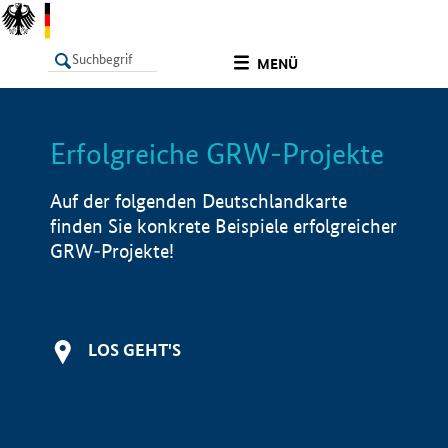
undefined
MENÜ
Erfolgreiche GRW-Projekte
LISTE
Filter
Info
Auf der folgenden Deutschlandkarte
finden Sie konkrete Beispiele erfolgreicher
GRW-Projekte!
LOS GEHT'S