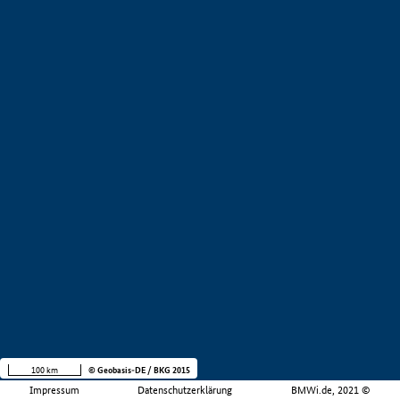
100 km
© Geobasis-DE / BKG 2015
Impressum
Datenschutzerklärung
BMWi.de, 2021 ©