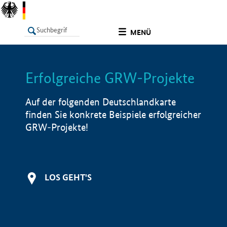
undefined
MENÜ
Erfolgreiche GRW-Projekte
LISTE
Filter
Info
Auf der folgenden Deutschlandkarte
finden Sie konkrete Beispiele erfolgreicher
GRW-Projekte!
LOS GEHT'S