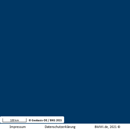
100 km
© Geobasis-DE / BKG 2015
Impressum
Datenschutzerklärung
BMWi.de, 2021 ©