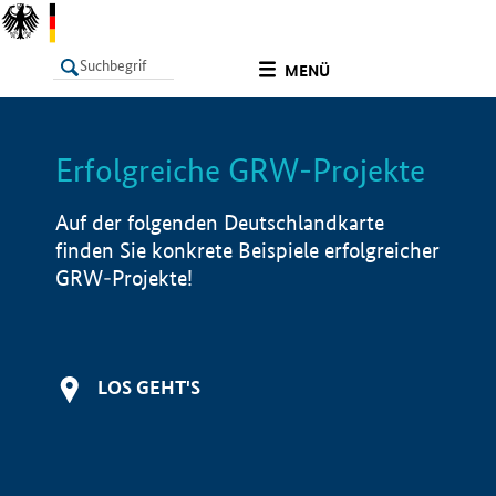
undefined
MENÜ
Erfolgreiche GRW-Projekte
LISTE
Filter
Info
Auf der folgenden Deutschlandkarte
finden Sie konkrete Beispiele erfolgreicher
GRW-Projekte!
LOS GEHT'S