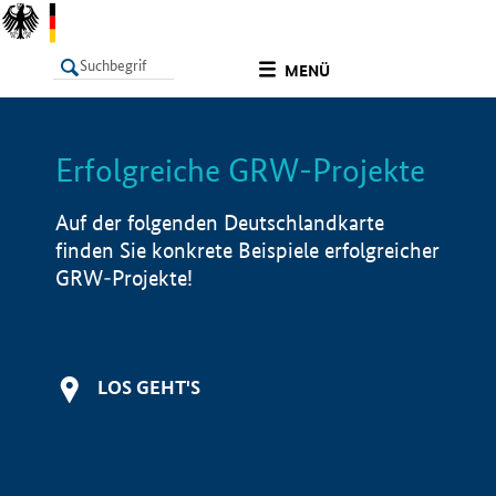
undefined
MENÜ
Erfolgreiche GRW-Projekte
LISTE
Filter
Info
Auf der folgenden Deutschlandkarte
finden Sie konkrete Beispiele erfolgreicher
GRW-Projekte!
LOS GEHT'S