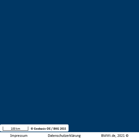
100 km
© Geobasis-DE / BKG 2015
Impressum
Datenschutzerklärung
BMWi.de, 2021 ©