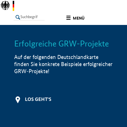
undefined
MENÜ
Erfolgreiche GRW-Projekte
LISTE
Filter
Info
Auf der folgenden Deutschlandkarte
finden Sie konkrete Beispiele erfolgreicher
GRW-Projekte!
LOS GEHT'S