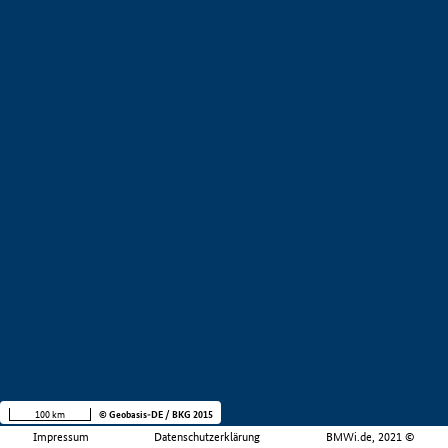
100 km
© Geobasis-DE / BKG 2015
Impressum
Datenschutzerklärung
BMWi.de, 2021 ©