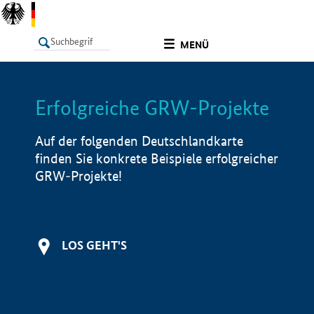
undefined
MENÜ
Erfolgreiche GRW-Projekte
LISTE
Filter
Info
Auf der folgenden Deutschlandkarte
finden Sie konkrete Beispiele erfolgreicher
GRW-Projekte!
LOS GEHT'S