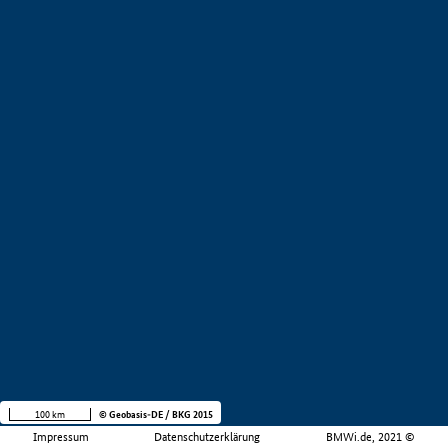
100 km
© Geobasis-DE / BKG 2015
Impressum
Datenschutzerklärung
BMWi.de, 2021 ©