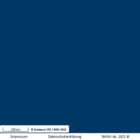
100 km
© Geobasis-DE / BKG 2015
Impressum
Datenschutzerklärung
BMWi.de, 2021 ©