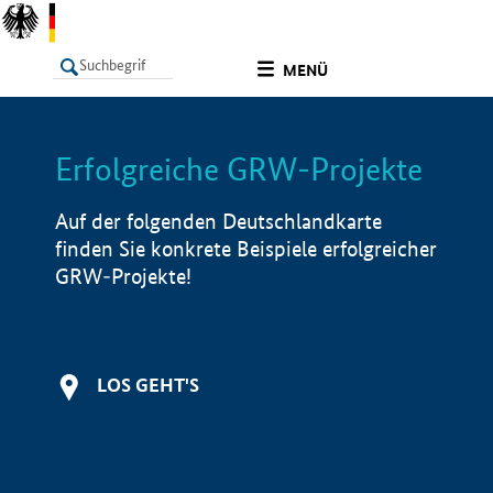
undefined
MENÜ
Erfolgreiche GRW-Projekte
LISTE
Filter
Info
Auf der folgenden Deutschlandkarte
finden Sie konkrete Beispiele erfolgreicher
GRW-Projekte!
LOS GEHT'S