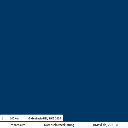
100 km
© Geobasis-DE / BKG 2015
Impressum
Datenschutzerklärung
BMWi.de, 2021 ©