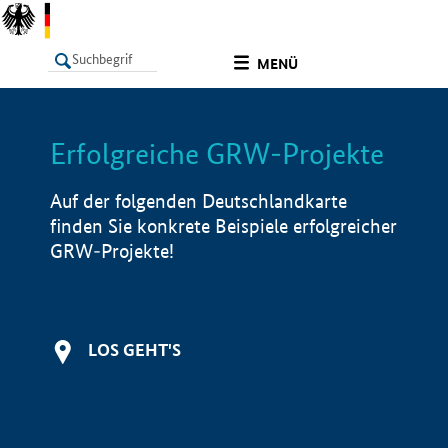
undefined
MENÜ
Erfolgreiche GRW-Projekte
LISTE
Filter
Info
Auf der folgenden Deutschlandkarte
finden Sie konkrete Beispiele erfolgreicher
GRW-Projekte!
LOS GEHT'S