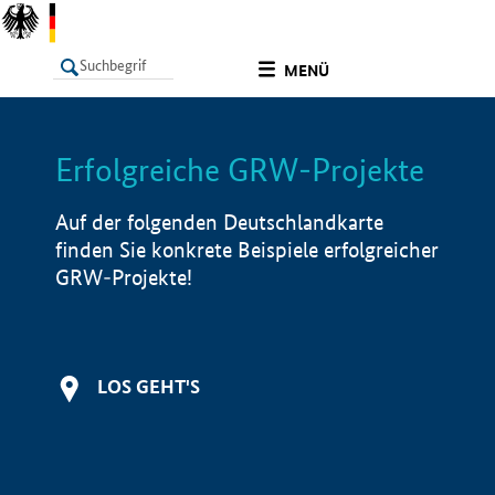
undefined
MENÜ
Erfolgreiche GRW-Projekte
LISTE
Filter
Info
Auf der folgenden Deutschlandkarte
finden Sie konkrete Beispiele erfolgreicher
GRW-Projekte!
LOS GEHT'S