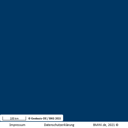
100 km
© Geobasis-DE / BKG 2015
Impressum
Datenschutzerklärung
BMWi.de, 2021 ©