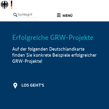
undefined
MENÜ
Erfolgreiche GRW-Projekte
LISTE
Filter
Info
Auf der folgenden Deutschlandkarte
finden Sie konkrete Beispiele erfolgreicher
GRW-Projekte!
LOS GEHT'S