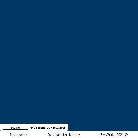
100 km
© Geobasis-DE / BKG 2015
Impressum
Datenschutzerklärung
BMWi.de, 2021 ©