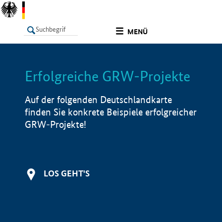
undefined
MENÜ
Erfolgreiche GRW-Projekte
LISTE
Filter
Info
Auf der folgenden Deutschlandkarte
finden Sie konkrete Beispiele erfolgreicher
GRW-Projekte!
LOS GEHT'S