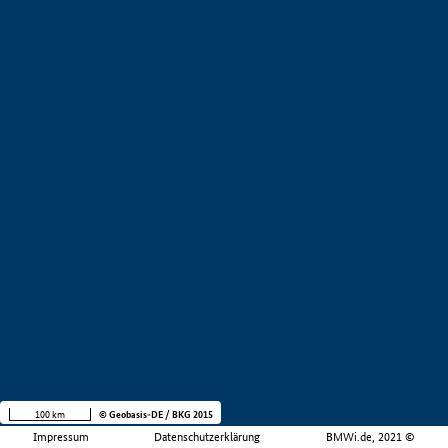
100 km
© Geobasis-DE / BKG 2015
Impressum
Datenschutzerklärung
BMWi.de, 2021 ©