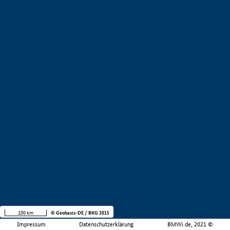
100 km
© Geobasis-DE / BKG 2015
Impressum
Datenschutzerklärung
BMWi.de, 2021 ©