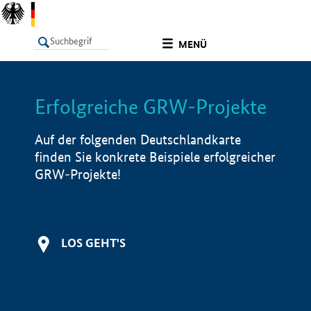
undefined
MENÜ
Erfolgreiche GRW-Projekte
LISTE
Filter
Info
Auf der folgenden Deutschlandkarte
finden Sie konkrete Beispiele erfolgreicher
GRW-Projekte!
LOS GEHT'S