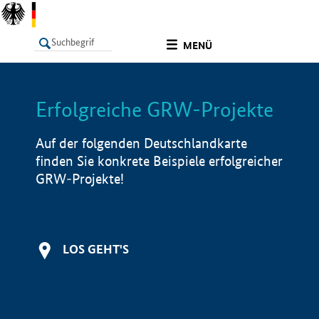
undefined
MENÜ
Erfolgreiche GRW-Projekte
LISTE
Filter
Info
Auf der folgenden Deutschlandkarte
finden Sie konkrete Beispiele erfolgreicher
GRW-Projekte!
LOS GEHT'S