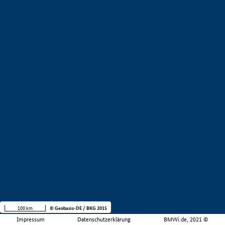
100 km
© Geobasis-DE / BKG 2015
Impressum
Datenschutzerklärung
BMWi.de, 2021 ©