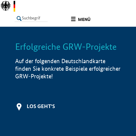
undefined
MENÜ
Erfolgreiche GRW-Projekte
LISTE
Filter
Info
Auf der folgenden Deutschlandkarte
finden Sie konkrete Beispiele erfolgreicher
GRW-Projekte!
LOS GEHT'S