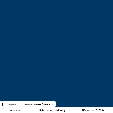
100 km
© Geobasis-DE / BKG 2015
Impressum
Datenschutzerklärung
BMWi.de, 2021 ©