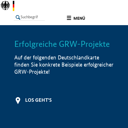
undefined
MENÜ
Erfolgreiche GRW-Projekte
LISTE
Filter
Info
Auf der folgenden Deutschlandkarte
finden Sie konkrete Beispiele erfolgreicher
GRW-Projekte!
LOS GEHT'S