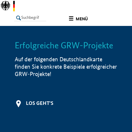
undefined
MENÜ
Erfolgreiche GRW-Projekte
LISTE
Filter
Info
Auf der folgenden Deutschlandkarte
finden Sie konkrete Beispiele erfolgreicher
GRW-Projekte!
LOS GEHT'S