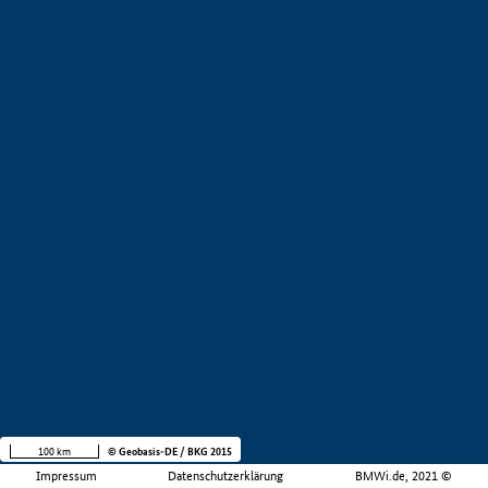
100 km
© Geobasis-DE / BKG 2015
Impressum
Datenschutzerklärung
BMWi.de, 2021 ©