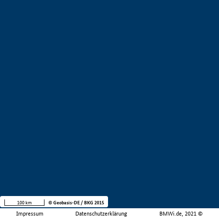
100 km
© Geobasis-DE / BKG 2015
Impressum
Datenschutzerklärung
BMWi.de, 2021 ©