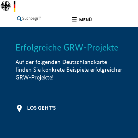
undefined
MENÜ
Erfolgreiche GRW-Projekte
LISTE
Filter
Info
Auf der folgenden Deutschlandkarte
finden Sie konkrete Beispiele erfolgreicher
GRW-Projekte!
LOS GEHT'S