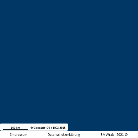
100 km
© Geobasis-DE / BKG 2015
Impressum
Datenschutzerklärung
BMWi.de, 2021 ©