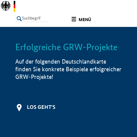
undefined
MENÜ
Erfolgreiche GRW-Projekte
LISTE
Filter
Info
Auf der folgenden Deutschlandkarte
finden Sie konkrete Beispiele erfolgreicher
GRW-Projekte!
LOS GEHT'S