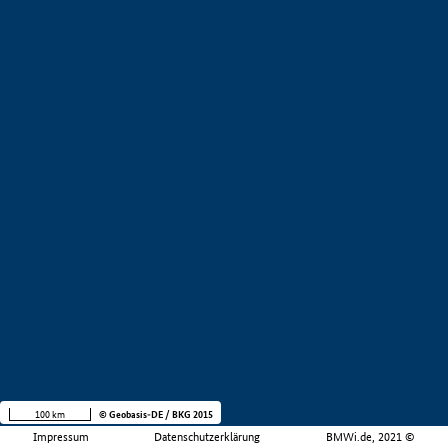
100 km
© Geobasis-DE / BKG 2015
Impressum
Datenschutzerklärung
BMWi.de, 2021 ©