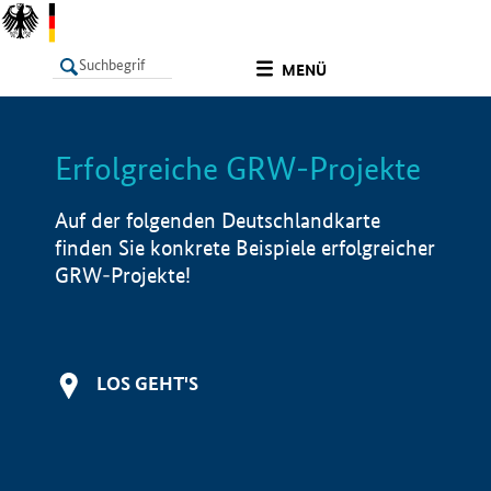
undefined
MENÜ
Erfolgreiche GRW-Projekte
LISTE
Filter
Info
Auf der folgenden Deutschlandkarte
finden Sie konkrete Beispiele erfolgreicher
GRW-Projekte!
LOS GEHT'S